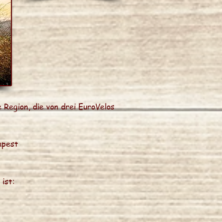
 Region, die von drei EuroVelos
apest
ist: