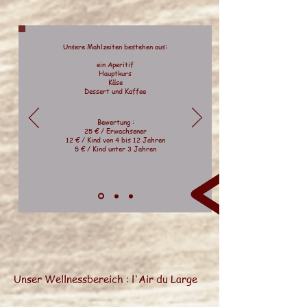
Unsere
Mahlzeiten bestehen aus:
ein Aperitif
Hauptkurs
Käse
Dessert und Kaffee
Bewertung :
25 € / Erwachsener
12 € / Kind von 4 bis 12 Jahren
5 € / Kind unter 3 Jahren
Unser Wellnessbereich : l'Air du Large