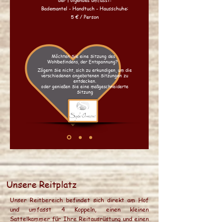
Bademantel - Handtuch - Hausschuhe:
5 € / Person
Möchten Sie eine Sitzung des
Wohlbefindens, der Entspannung?
Zögern Sie nicht, sich zu erkundigen, um die
verschiedenen angebotenen Sitzungen zu
entdecken.
oder genießen Sie eine maßgeschneiderte
Sitzung
Unsere Reitplatz
Unser Reitbereich befindet sich direkt am Hof
und umfasst 4 Koppeln, einen kleinen
Sattelkammer für Ihre Reitausrüstung und einen