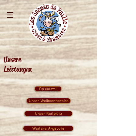
Unsere
Leistungen
Em Kuestall
Unser Wellnessbereich
Unser Reitplatz
Weitere Angebote