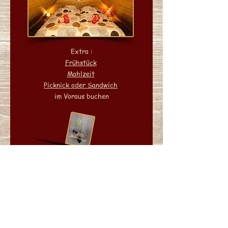
Extra :
Frühstück
Mahlzeit
Picknick oder Sandwich
im Voraus buchen